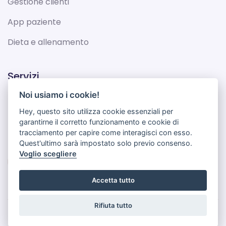
Gestione clienti
App paziente
Dieta e allenamento
Servizi
Noi usiamo i cookie!
Termini e Condizioni
Hey, questo sito utilizza cookie essenziali per
Politica sulla privacy
garantirne il corretto funzionamento e cookie di
tracciamento per capire come interagisci con esso.
Quest'ultimo sarà impostato solo previo consenso.
Voglio scegliere
Accetta tutto
Rifiuta tutto
© Dietup 2021 - All Rights Reserved