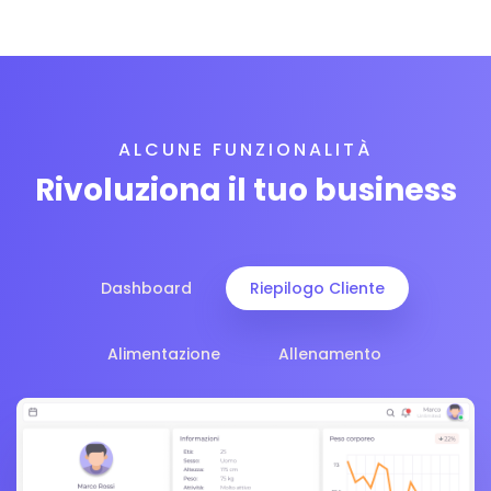
ALCUNE FUNZIONALITÀ
Rivoluziona il tuo business
Dashboard
Riepilogo Cliente
Alimentazione
Allenamento